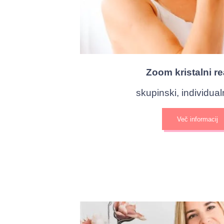
Zoom kristalni r
skupinski, individualn
Več informacij