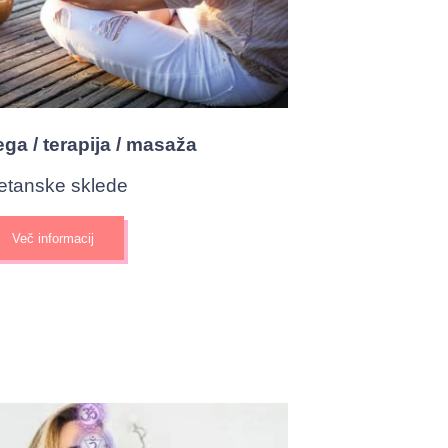
ga / terapija / masaža
betanske sklede
Več informacij