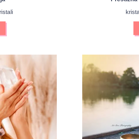
istali
kris