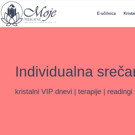
E-učilnica
Krist
Individualna sreča
kristalni VIP dnevi | terapije | readingi