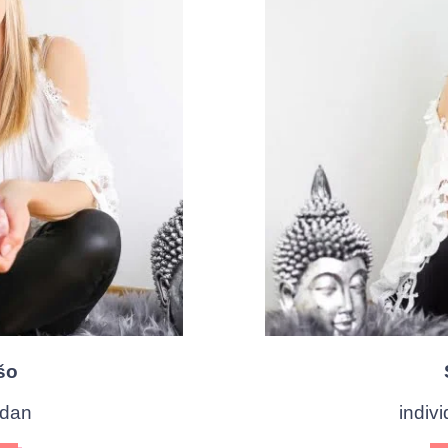
šo
 dan
indivi