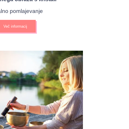
talno pomlajevanje
Več informacij