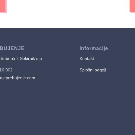
EBUJENJE
Informacije
reberšek Sekirnik s.p.
Kontakt
416 902
Splošni pogoji
jeprebujenje.com