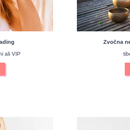
eading
Zvočna ne
i ali VIP
ti