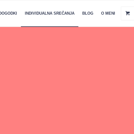
DOGODKI
INDIVIDUALNA SREČANJA
BLOG
O MENI