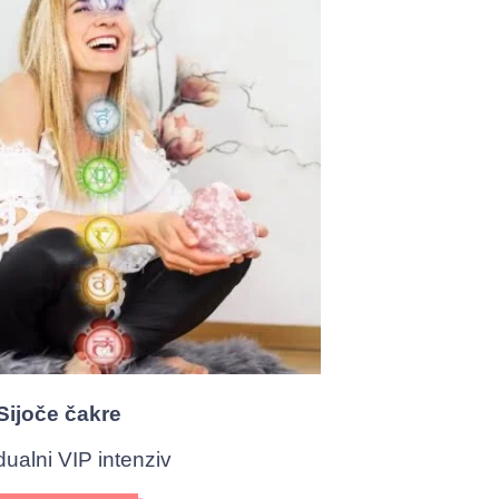
Sijoče čakre
dualni VIP intenziv