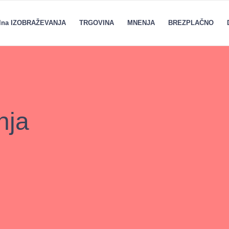
alna IZOBRAŽEVANJA
TRGOVINA
MNENJA
BREZPLAČNO
nja