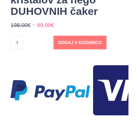
DUHOVNIH čaker
Izvirna
Trenutna
198,00
€
99,00
€
cena
cena
je
je:
DODAJ V KOŠARICO
bila:
99,00€.
198,00€.