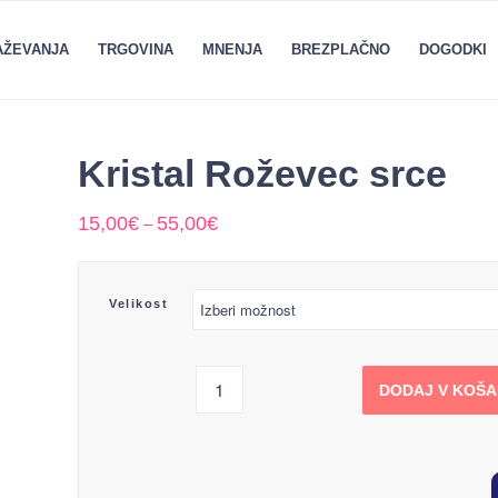
RAŽEVANJA
TRGOVINA
MNENJA
BREZPLAČNO
DOGODKI
Kristal Roževec srce
15,00
€
55,00
€
–
Velikost
DODAJ V KOŠ