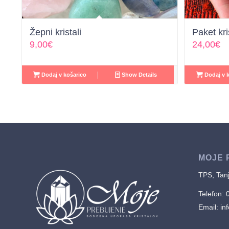
Žepni kristali
Paket kr
9,00
€
24,00
€
Dodaj v košarico
Show Details
Dodaj v k
MOJE 
TPS, Tanj
Telefon: 
Email:
in