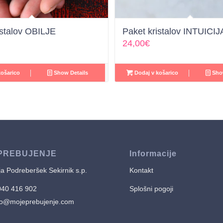
istalov OBILJE
Paket kristalov INTUICIJ
24,00
€
ošarico
Show Details
Dodaj v košarico
Show
PREBUJENJE
Informacije
a Podreberšek Sekirnik s.p.
Kontakt
040 416 902
Splošni pogoji
fo@mojeprebujenje.com