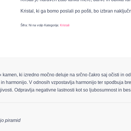
Kristal, ki ga bomo poslali po pošti, bo izbran naključ
Šifra:
Ni na voljo
Kategorija:
Kristali
kamen, ki izredno močno deluje na srčno čakro saj očisti in od
je in harmonijo. V odnosih vzpostavlja harmonijo ter spodbuja b
jivosti. Odpravlja negativne lastnosti kot so ljubosumnost in bes
ijo piramid