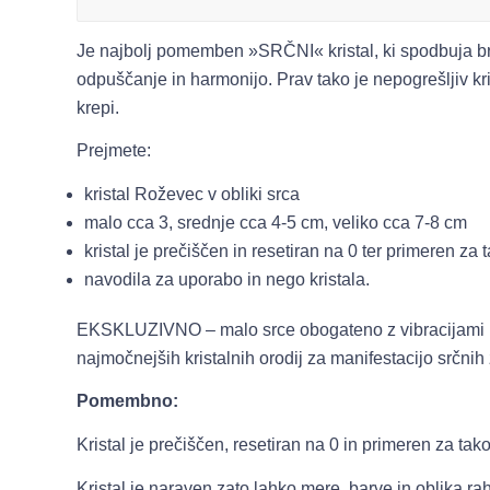
Je najbolj pomemben »SRČNI« kristal, ki spodbuja br
odpuščanje in harmonijo. Prav tako je nepogrešljiv kri
krepi.
Prejmete:
kristal Roževec v obliki srca
malo cca 3, srednje cca 4-5 cm, veliko cca 7-8 cm
kristal je prečiščen in resetiran na 0 ter primeren za
navodila za uporabo in nego kristala.
EKSKLUZIVNO – malo srce obogateno z vibracijami bo
najmočnejših kristalnih orodij za manifestacijo srčnih 
Pomembno:
Kristal je prečiščen, resetiran na 0 in primeren za tak
Kristal je naraven zato lahko mere, barve in oblika ra