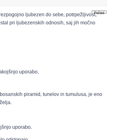
Počisti
ezpogojno ljubezen do sebe, potrpežljivost,
stal pri ljubezenskih odnosih, saj jih močno
 takojšnjo uporabo,
sanskih piramid, tunelov in tumulusa, je eno
želja.
ojšnjo uporabo.
hlo odstopajo.