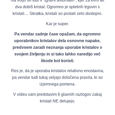
Na voljo so tudi v “igralni avtomatih”, kjer za evro ali
dva dobiš kristal. Ogromno je spletnih trgovin s
kristali… Skratka, kristali so postali zelo dostopni.
Kar je super.
Pa vendar zadnje čase opažam, da ogromno
uporabnikov kristalov dela osnovne napake,
predvsem zaradi neznanja uporabe kristalov v
svojem življenju in si tako lahko naredijo več
škode kot koristi.
Res je, da je uporaba kristalov relativno enostavna,
pa vendar tudi tukaj veljajo določena pravila, ki so
izjemnega pomena.
V videu vam predstavim 6 glavnih razlogov zakaj
kristali NE delujejo.