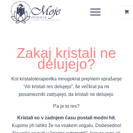
Zakaj kristali ne
delujejo?
Kot kristaloterapevtka mnogokrat prejmem vprašanje
“Ali kristali res delujejo”, še večkrat pa mi
posamezniki zatrjujejo, da kristali ne delujejo.
Pa je to res?
Kristali so v zadnjem času postali modni hit.
Kupimo jih lahko že na vsakem vogalu. Dobesedno!