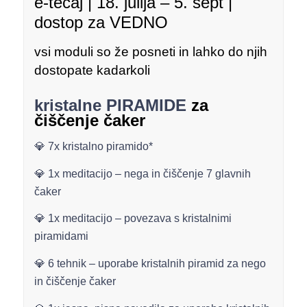
e-tečaj | 18. julija – 5. sept |
dostop za VEDNO
vsi moduli so že posneti in lahko do njih
dostopate kadarkoli
kristalne PIRAMIDE
za
čiščenje čaker
💎 7x kristalno piramido*
💎 1x meditacijo – nega in čiščenje 7 glavnih
čaker
💎 1x meditacijo – povezava s kristalnimi
piramidami
💎 6 tehnik – uporabe kristalnih piramid za nego
in čiščenje čaker