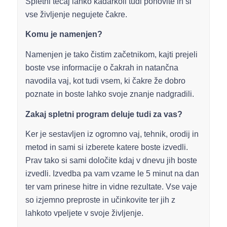
Spletni tečaj lahko kadarkoli tudi ponovite in si
vse življenje negujete čakre.
Komu je namenjen?
Namenjen je tako čistim začetnikom, kajti prejeli
boste vse informacije o čakrah in natančna
navodila vaj, kot tudi vsem, ki čakre že dobro
poznate in boste lahko svoje znanje nadgradili.
Zakaj spletni program deluje tudi za vas?
Ker je sestavljen iz ogromno vaj, tehnik, orodij in
metod in sami si izberete katere boste izvedli.
Prav tako si sami določite kdaj v dnevu jih boste
izvedli. Izvedba pa vam vzame le 5 minut na dan
ter vam prinese hitre in vidne rezultate. Vse vaje
so izjemno preproste in učinkovite ter jih z
lahkoto vpeljete v svoje življenje.