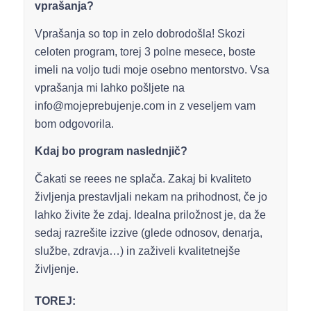
vprašanja?
Vprašanja so top in zelo dobrodošla! Skozi
celoten program, torej 3 polne mesece, boste
imeli na voljo tudi moje osebno mentorstvo. Vsa
vprašanja mi lahko pošljete na
info@mojeprebujenje.com in z veseljem vam
bom odgovorila.
Kdaj bo program naslednjič?
Čakati se reees ne splača. Zakaj bi kvaliteto
življenja prestavljali nekam na prihodnost, če jo
lahko živite že zdaj. Idealna priložnost je, da že
sedaj razrešite izzive (glede odnosov, denarja,
službe, zdravja…) in zaživeli kvalitetnejše
življenje.
TOREJ: