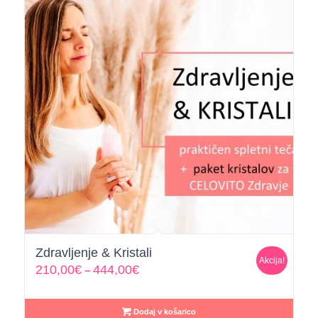
Zdravljenje & Kristali
Akcija!
210,00
€
444,00
€
–
Dodaj v košarico