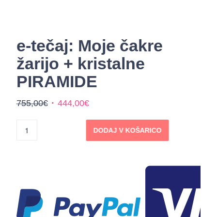
e-tečaj: Moje čakre
žarijo + kristalne
PIRAMIDE
Izvirna
Trenutna
755,00
€
444,00
€
cena
cena
je
je:
DODAJ V KOŠARICO
bila:
444,00€.
755,00€.