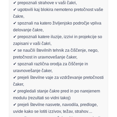
✔ prepoznali strahove v vaši čakri,
✔ ugotovili kaj blokira nemoteno pretočnost vaše
čakre,
✔ spoznali na katero življenjsko področje vpliva
delovanje čakre,
✔ prepoznali katere iluzije, izzivi in projekcije so
zapisani v vaši čakri,
✔ se naučili številnih tehnik za čiščenje, nego,
pretočnost in uravnovešanje čaker,
✔ spoznali različna orodja za čiščenje in
uravnovešanje čaker,
✔ prejeli številne vaje za vzdrževanje pretočnosti
čaker,
✔ pregledali stanje čakre pred in po narejenem
modulu (rezultati so vidni takoj)
✔ prejeli številne nasvete, navodila, predloge,
uvide kako se lotiti izzivov, težav, strahov…