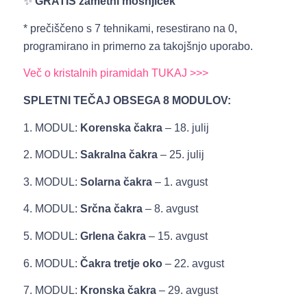
✨
GRATIS žametni mošnjiček
* prečiščeno s 7 tehnikami, resestirano na 0,
programirano in primerno za takojšnjo uporabo.
Več o kristalnih piramidah TUKAJ >>>
SPLETNI TEČAJ OBSEGA 8 MODULOV:
1. MODUL:
Korenska čakra
– 18. julij
2. MODUL:
Sakralna čakra
– 25. julij
3. MODUL:
Solarna čakra
– 1. avgust
4. MODUL:
Srčna čakra
– 8. avgust
5. MODUL:
Grlena čakra
– 15. avgust
6. MODUL:
Čakra tretje oko
– 22. avgust
7. MODUL:
Kronska čakra
– 29. avgust