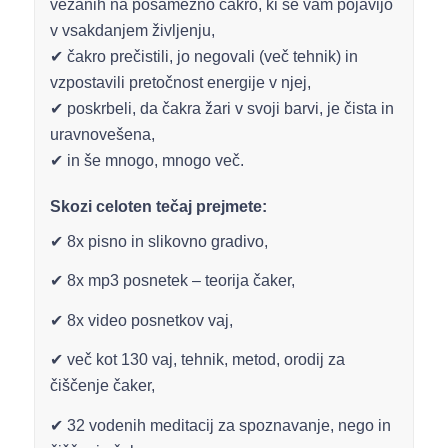
vezanih na posamezno čakro, ki se vam pojavijo
v vsakdanjem življenju,
✔ čakro prečistili, jo negovali (več tehnik) in
vzpostavili pretočnost energije v njej,
✔ poskrbeli, da čakra žari v svoji barvi, je čista in
uravnovešena,
✔ in še mnogo, mnogo več.
Skozi celoten tečaj prejmete:
✔ 8x pisno in slikovno gradivo,
✔ 8x mp3 posnetek – teorija čaker,
✔ 8x video posnetkov vaj,
✔ več kot 130 vaj, tehnik, metod, orodij za
čiščenje čaker,
✔ 32 vodenih meditacij za spoznavanje, nego in