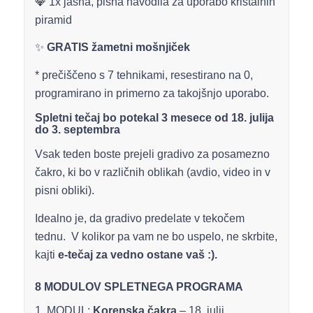
💎 1x jasna, pisna navodila za uporabo kristalnih
piramid
✨
GRATIS žametni mošnjiček
* prečiščeno s 7 tehnikami, resestirano na 0,
programirano in primerno za takojšnjo uporabo.
Spletni tečaj bo potekal 3 mesece
od 18. julija
do 3. septembra
Vsak teden boste prejeli gradivo za posamezno
čakro, ki bo v različnih oblikah (avdio, video in v
pisni obliki).
Idealno je, da gradivo predelate v tekočem
tednu. V kolikor pa vam ne bo uspelo, ne skrbite,
kajti
e-tečaj za vedno ostane vaš :).
8 MODULOV SPLETNEGA PROGRAMA
1. MODUL:
Korenska čakra
– 18. julij