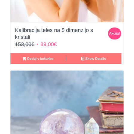
Kalibracija teles na 5 dimenzijo s
Akcija!
kristali
Izvirna
Trenutna
153,00
€
89,00
€
cena
cena
je
je:
Dodaj v košarico
Show Details
bila:
89,00€.
153,00€.