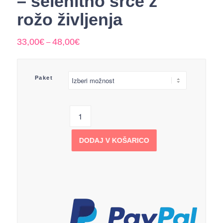
– selenitno srce z
rožo življenja
33,00
€
48,00
€
–
Paket
DODAJ V KOŠARICO