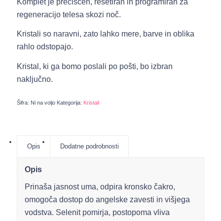
Komplet je prečiščen, resetiran in programiran za
regeneracijo telesa skozi noč.
Kristali so naravni, zato lahko mere, barve in oblika
rahlo odstopajo.
Kristal, ki ga bomo poslali po pošti, bo izbran
naključno.
Šifra:
Ni na voljo
Kategorija:
Kristali
Opis
Dodatne podrobnosti
Opis
Prinaša jasnost uma, odpira kronsko čakro,
omogoča dostop do angelske zavesti in višjega
vodstva. Selenit pomirja, postopoma vliva