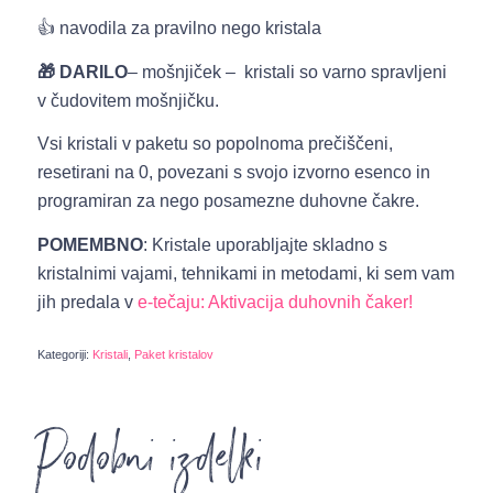
👍 navodila za pravilno nego kristala
🎁 DARILO
– mošnjiček – kristali so varno spravljeni
v čudovitem mošnjičku.
Vsi kristali v paketu so popolnoma prečiščeni,
resetirani na 0, povezani s svojo izvorno esenco in
programiran za nego posamezne duhovne čakre.
POMEMBNO
: Kristale uporabljajte skladno s
kristalnimi vajami, tehnikami in metodami, ki sem vam
jih predala v
e-tečaju: Aktivacija duhovnih čaker!
Kategoriji:
Kristali
,
Paket kristalov
Podobni izdelki