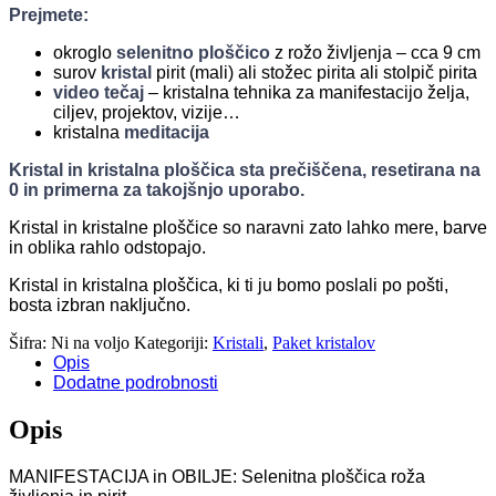
Prejmete:
okroglo
selenitno ploščico
z rožo življenja – cca 9 cm
surov
kristal
pirit (mali) ali stožec pirita ali stolpič pirita
video tečaj
– kristalna tehnika za manifestacijo želja,
ciljev, projektov, vizije…
kristalna
meditacija
Kristal in kristalna ploščica sta prečiščena, resetirana na
0 in primerna za takojšnjo uporabo.
Kristal in kristalne ploščice so naravni zato lahko mere, barve
in oblika rahlo odstopajo.
Kristal in kristalna ploščica, ki ti ju bomo poslali po pošti,
bosta izbran naključno.
Šifra:
Ni na voljo
Kategoriji:
Kristali
,
Paket kristalov
Opis
Dodatne podrobnosti
Opis
MANIFESTACIJA in OBILJE: Selenitna ploščica roža