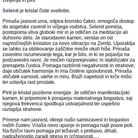
življenja in pirit
Selenit
je kristal čiste svetlobe.
Prinaša jasnost uma, odpira kronsko čakro, omogoča dostop
do angelske zavesti in višjega vodstva. Selenit pomirja,
postopoma vliva globoki mir in je odličen za meditacijo ali
duhovno delo. Je starodaven kamen, vendar en od
najmočnejših kristalov za novo vibracijo na Zemlji. Uporablja
se lahko za oblikovanje zaščitne mreže okoli hiše. Prinaša
zavestno razumevanje tega, kar je bilo, in ki se pojavlja na
podzavestni ravni. Je močen razporejevalec in stabilizator za
prenapeta čustva. Pomaga razbliniti negativnosti in strahove,
daje občutek harmonije in ima čistilne sposobnosti. Prinaša
občutek varnosti, utehe in miru. Blaži napetosti in krče mišic
ter ustavlja rast prostate.
Pirit
je kristal pozitivne energije. Je odličen manifestacijski
kamen, ki pripomore k porajanju materialnega bogastva, saj
njegova frekvenca spodbuja ustvarjalnost ter uspešno
raztaplja strahove.
Prinese nam jasnost, okrepi našo samozavest in bogastvo
naših čustev. Vnaša novo upanje in pomaga najti prave poti.
Na fizični ravni pomaga pri težavah s prebavo, dihali,
nadraženostjo zaradi stresa in izčrpanosti,…