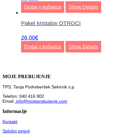
Dodaj v košarico
Show Details
Paket kristalov OTROCI
26,00
€
Dodaj v košarico
Show Details
MOJE PREBUJENJE
TPS, Tanja Podreberšek Sekirnik s.p.
Telefon: 040 416 902
Email:
info@mojeprebujenje.com
Informacije
Kontakt
Splošni pogoji