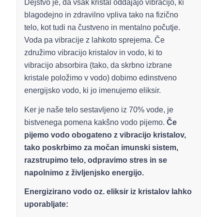
Dejstvo je, da vsak kristal oddajajo vibracijo, ki
blagodejno in zdravilno vpliva tako na fizično
telo, kot tudi na čustveno in mentalno počutje.
Voda pa vibracije z lahkoto sprejema. Če
združimo vibracijo kristalov in vodo, ki to
vibracijo absorbira (tako, da skrbno izbrane
kristale položimo v vodo) dobimo edinstveno
energijsko vodo, ki jo imenujemo eliksir.
Ker je naše telo sestavljeno iz 70% vode, je
bistvenega pomena kakšno vodo pijemo.
Če
pijemo vodo obogateno z vibracijo kristalov,
tako poskrbimo za močan imunski sistem,
razstrupimo telo, odpravimo stres in se
napolnimo z življenjsko energijo.
Energizirano vodo oz. eliksir iz kristalov lahko
uporabljate: