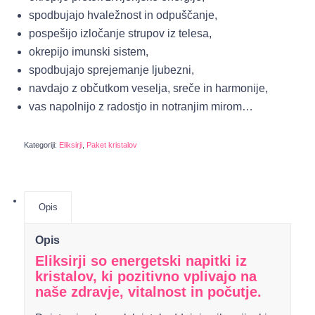
spodbujajo hvaležnost in odpuščanje,
pospešijo izločanje strupov iz telesa,
okrepijo imunski sistem,
spodbujajo sprejemanje ljubezni,
navdajo z občutkom veselja, sreče in harmonije,
vas napolnijo z radostjo in notranjim mirom…
Kategoriji:
Eliksirji
,
Paket kristalov
Opis
Opis
Eliksirji so energetski napitki iz
kristalov, ki pozitivno vplivajo na
naše zdravje, vitalnost in počutje.