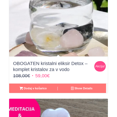
OBOGATEN kristalni eliksir Detox –
Akcija!
komplet kristalov za v vodo
Izvirna
Trenutna
108,00
€
59,00
€
cena
cena
je
je:
Dodaj v košarico
Show Details
bila:
59,00€.
108,00€.