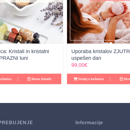
a: Kristali in kristalni
Uporaba kristalov ZJUT
b PRAZNI luni
uspešen dan
99,00
€
ošarico
Show Details
Dodaj v košarico
Show
PREBUJENJE
Informacije