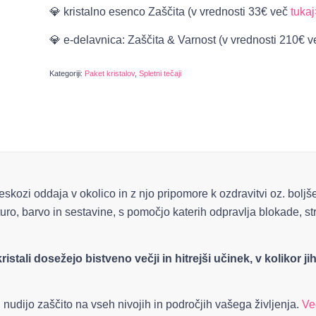
💎 kristalno esenco Zaščita (v vrednosti 33€ več
tuka
💎 e-delavnica: Zaščita & Varnost (v vrednosti 210€ 
Kategoriji:
Paket kristalov
,
Spletni tečaji
skozi oddaja v okolico in z njo pripomore k ozdravitvi oz. boljšem
turo, barvo in sestavine, s pomočjo katerih odpravlja blokade, str
kristali dosežejo bistveno večji in hitrejši učinek, v kolikor
ki nudijo zaščito na vseh nivojih in področjih vašega življenja.
Ve