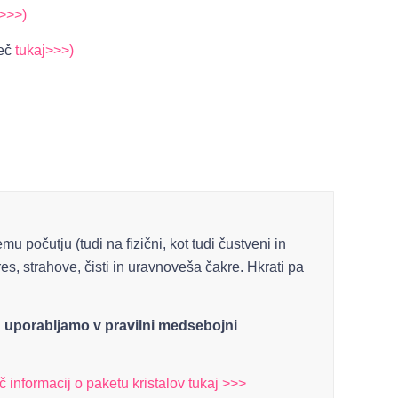
j>>>)
več
tukaj>>>)
u počutju (tudi na fizični, kot tudi čustveni in
es, strahove, čisti in uravnoveša čakre. Hkrati pa
 jih uporabljamo v pravilni medsebojni
č informacij o paketu kristalov tukaj >>>