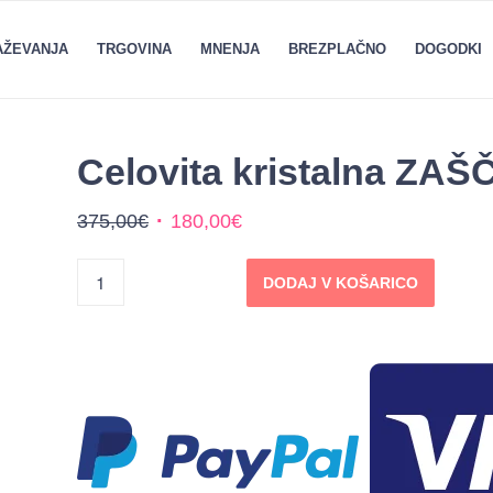
RAŽEVANJA
TRGOVINA
MNENJA
BREZPLAČNO
DOGODKI
Celovita kristalna ZAŠ
Izvirna
Trenutna
375,00
€
180,00
€
cena
cena
je
je:
DODAJ V KOŠARICO
bila:
180,00€.
375,00€.