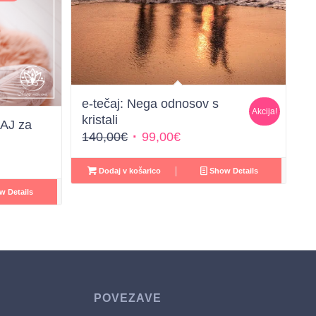
e-tečaj: Nega odnosov s
Akcija!
kristali
RAJ za
Izvirna
Trenutna
140,00
€
99,00
€
cena
cena
je
je:
Dodaj v košarico
Show Details
bila:
99,00€.
 Details
140,00€.
POVEZAVE