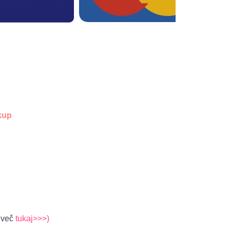
kup
€ več
tukaj>>>)