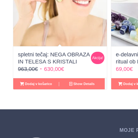
spletni tečaj: NEGA OBRAZA
e-delavnic
Akcija!
IN TELESA S KRISTALI
ritual o
Izvirna
Trenutna
963,00
€
630,00
€
69,00
€
cena
cena
je
je:
Dodaj v košarico
Show Details
Dodaj v k
bila:
630,00€.
963,00€.
MOJE 