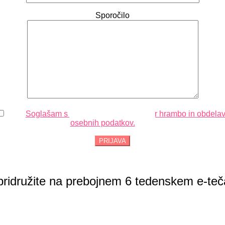
Sporočilo
Soglašam s prejemanjem obvestil ter hrambo in obdela
osebnih podatkov.
 pridružite na prebojnem 6 tedenskem e-tečaj
A, NOVODOBNE TEHNIKE,