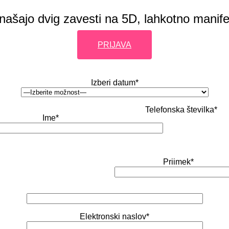
inašajo dvig zavesti na 5D, lahkotno manifes
PRIJAVA
Izberi datum*
Telefonska številka*
Ime*
Priimek*
Elektronski naslov*