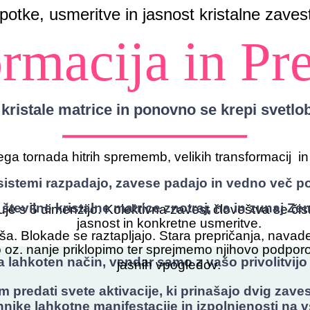
apotke, usmeritve in jasnost kristalne zavest
rmacija in Pr
e kristale matrice in ponovno se krepi svetl
ega tornada hitrih sprememb, velikih transformacij i
i sistemi razpadajo, zavese padajo in vedno več 
številne kristalne matrice znotraj, na in zunaj Ze
e s 5 dimenzijo. Kolektivna zavest človeštva se čisti (
jasnost in konkretne usmeritve.
. Blokade se raztapljajo. Stara prepričanja, navade
z. nanje priklopimo ter sprejmemo njihovo podporo, ki 
lahkoten način, vendar samo z vašo privolitvijo
jasnih vpogledov.
m predati svete aktivacije, ki prinašajo dvig zaves
nike lahkotne manifestacije in izpolnjenosti na v