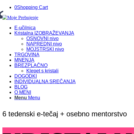
0
Shopping Cart
E-učilnica
Kristalna IZOBRAŽEVANJA
OSNOVNI nivo
NAPREDNI nivo
MOJSTRSKI nivo
TRGOVINA
MNENJA
BREZPLAČNO
Klepet s kristali
DOGODKI
INDIVIDUALNA SREČANJA
BLOG
O MENI
Menu
Menu
6 tedenski e-tečaj + osebno mentorstvo