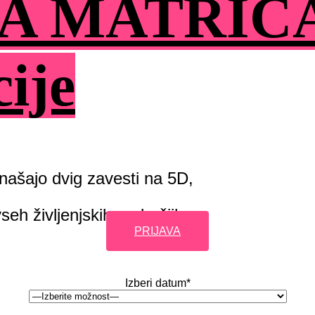
A MATRIC
cije
inašajo dvig zavesti na 5D,
seh življenjskih področjih.
PRIJAVA
Izberi datum*