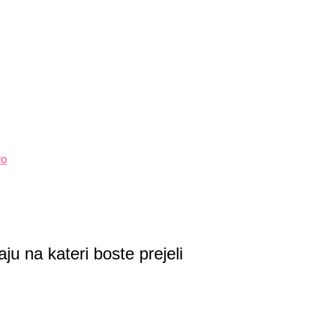
vo
u na kateri boste prejeli
 SVETE AKTIVACIJE