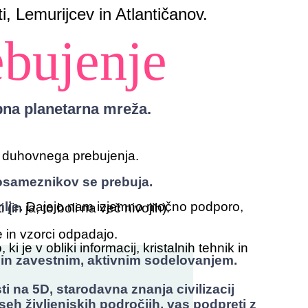
i, Lemurijcev in Atlantičanov.
ebujenje
obna planetarna mreža.
n duhovnega prebujenja.
posameznikov se prebuja.
mlje.
Dajejo nam izjemno močno podporo,
in ja, to boli na več nivojih).
 in vzorci odpadajo.
je v obliki informacij, kristalnih tehnik in
 in zavestnim, aktivnim sodelovanjem.
ti na 5D, starodavna znanja civilizacij
seh življenjskih področjih, vas podpreti z