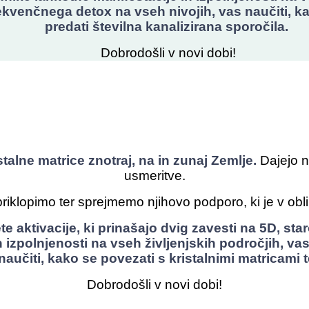
rekvenčnega detox na vseh nivojih, vas naučiti, ka
predati številna kanalizirana sporočila.
Dobrodošli v novi dobi!
stalne matrice znotraj, na in zunaj Zemlje.
Dajejo 
usmeritve.
klopimo ter sprejmemo njihovo podporo, ki je v obliki
e aktivacije, ki prinašajo dvig zavesti na 5D, star
izpolnjenosti na vseh življenjskih področjih, vas 
učiti, kako se povezati s kristalnimi matricami t
Dobrodošli v novi dobi!