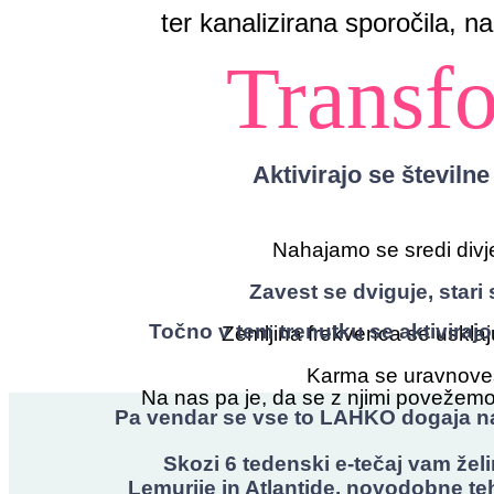
ter kanalizirana sporočila, n
Transfo
Aktivirajo se številn
Nahajamo se sredi divj
Zavest se dviguje, star
Točno v tem trenutku se aktivirajo 
Zemljina frekvenca se usklajuj
Karma se uravnoveša
Na nas pa je, da se z njimi povežemo o
Pa vendar se vse to LAHKO dogaja na 
Skozi 6 tedenski e-tečaj vam želi
Lemurije in Atlantide, novodobne teh