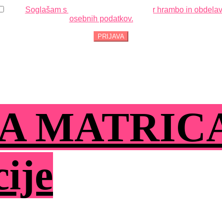
Soglašam s prejemanjem obvestil ter hrambo in obdela
osebnih podatkov.
A MATRIC
cije