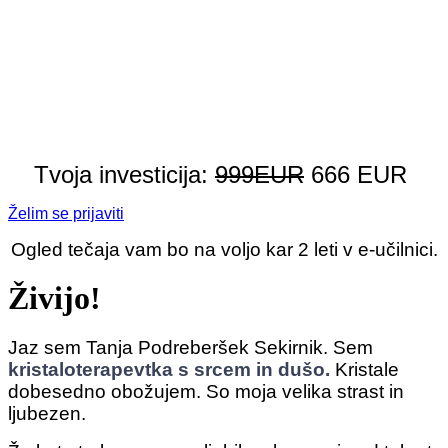
DA, želim spletni
tečaj!
Tvoja investicija:
999EUR
666 EUR
Želim se prijaviti
Ogled tečaja vam bo na voljo kar 2 leti v e-učilnici.
Živijo!
Jaz sem Tanja Podreberšek Sekirnik. Sem
kristaloterapevtka s srcem in dušo.
Kristale
dobesedno obožujem. So moja velika strast in
ljubezen.