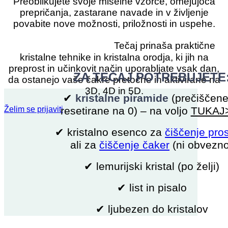
Preoblikujete svoje miselne vzorce, omejujoča
prepričanja, zastarane navade in v življenje
povabite nove možnosti, priložnosti in uspehe.
Kristalna orodja:
Tečaj prinaša praktične
kristalne tehnike in kristalna orodja, ki jih na
preprost in učinkovit način uporabljate vsak dan,
ZA TEČAJ POTREBUJETE
da ostanejo vaše čakre pretočne in aktivirane na
3D, 4D in 5D.
✔
kristalne piramide
(prečiščene
Želim se prijaviti
resetirane na 0) – na voljo
TUKAJ
✔ kristalno esenco za
čiščenje pro
ali za
čiščenje čaker
(ni obvezno
✔ lemurijski kristal (po želji)
✔ list in pisalo
✔ ljubezen do kristalov