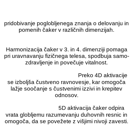
Poglobljeno razumevanje čaker:
pridobivanje poglobljenega znanja o delovanju in
pomenih čaker v različnih dimenzijah.
Fizično zdravje in počutje:
Harmonizacija čaker v 3. in 4. dimenziji pomaga
pri uravnavanju fizičnega telesa, spodbuja samo-
zdravljenje in povečuje vitalnost.
Čustvena stabilnost:
Preko 4D aktivacije
se izboljša čustveno ravnovesje, kar omogoča
lažje soočanje s čustvenimi izzivi in krepitev
odnosov.
Duhovna rast:
5D aktivacija čaker odpira
vrata globljemu razumevanju duhovnih resnic in
omogoča, da se povežete z višjimi nivoji zavesti.