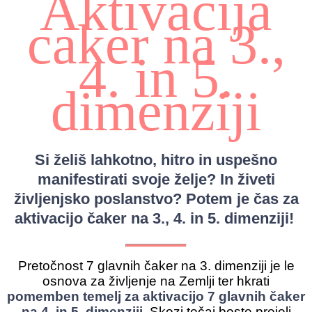
Aktivacija
caker na 3.,
4. in 5.
dimenziji
Si želiš lahkotno, hitro in uspešno
manifestirati svoje želje? In živeti
življenjsko poslanstvo? Potem je čas za
aktivacijo čaker na 3., 4. in 5. dimenziji!
Pretočnost 7 glavnih čaker na 3. dimenziji je le
osnova za življenje na Zemlji ter hkrati
pomemben temelj za aktivacijo 7 glavnih čaker
na 4. in 5. dimenziji.
Skozi tečaj boste prejeli