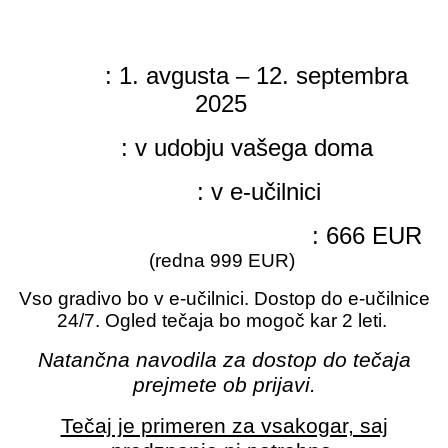
POTEK spletnega tečaja
KDAJ
: 1. avgusta – 12. septembra
2025
KJE
: v udobju vašega doma
KAKO
: v e-učilnici
TOKRATNA INVESTICIJA
: 666 EUR
(redna 999 EUR)
Vso gradivo bo v e-učilnici. Dostop do e-učilnice
24/7. Ogled tečaja bo mogoč kar 2 leti.
Natančna navodila za dostop do tečaja
prejmete ob prijavi.
Tečaj je primeren za vsakogar, saj