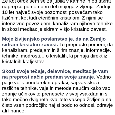
Že kot otrok sem se zaljubila v kamne in od takrat
naprej so pomemben del mojega življenja. Zadnji
10 let največ svoje pozornosti posvečam tako
fizičnim, kot tudi eteričnim kristalom. Z njimi se
intenzivno povezujem, kanaliziram njihove tehnike
in skozi meditacije sidram višjo kristalno zavest.
Moje življenjsko poslanstvo je, da na Zemljo
sidram kristalno zavest.
To preprosto pomeni, da
kanaliziram, predajam in širim znanje, informacije,
tehnike, modrosti… o kristalih, ki prihaja direkt iz
kristalnih kraljestev.
Skozi svoje tečaje, delavnice, meditacije vam
na preprost način predam svoje znanje.
Vedno
pa je velik poudarek na praksi, saj vas skozi
različne tehnike, vaje in metode naučim kako vso
znanje učinkovito prenesete v svoj vsakdan in si
tako močno dvignete kvaliteto vašega življenja na
čisto vseh področjih; naj si bodo to odnosi, zdravje
ali finance.