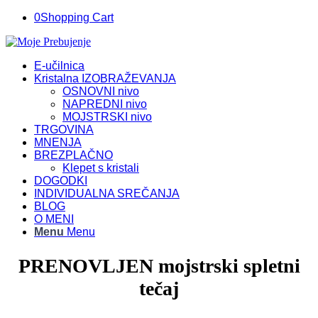
0
Shopping Cart
E-učilnica
Kristalna IZOBRAŽEVANJA
OSNOVNI nivo
NAPREDNI nivo
MOJSTRSKI nivo
TRGOVINA
MNENJA
BREZPLAČNO
Klepet s kristali
DOGODKI
INDIVIDUALNA SREČANJA
BLOG
O MENI
Menu
Menu
PRENOVLJEN mojstrski spletni
tečaj