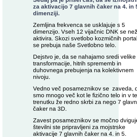
za aktivacijo 7 glavnih čaker na 4. in 
dimenziji.
Zemljina frekvenca se usklajuje s 5
dimenzijo. Vseh 12 vijačnic DNK se ne
aktivira. Skozi svetlobo kozmičnih porta
se prebuja naše Svetlobno telo.
Dejstvo je, da se nahajamo sredi velike
transformacije, hitrih sprememb in
duhovnega prebujenja na kolektivnem
nivoju.
Vedno več posameznikov se zaveda, 
smo mnogo več kot le fizično telo in v t
trenutku že redno skrbi za nego 7 glavn
čaker na 3D.
Zavest posameznikov se močno dviguje
številni ste pripravljeni za mojstrske
aktivacije 7 glavnih čaker na 4. in 5.