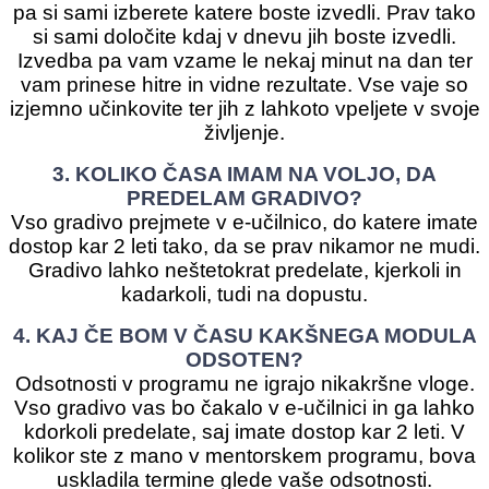
pa si sami izberete katere boste izvedli. Prav tako
si sami določite kdaj v dnevu jih boste izvedli.
Izvedba pa vam vzame le nekaj minut na dan ter
vam prinese hitre in vidne rezultate. Vse vaje so
izjemno učinkovite ter jih z lahkoto vpeljete v svoje
življenje.
3. KOLIKO ČASA IMAM NA VOLJO, DA
PREDELAM GRADIVO?
Vso gradivo prejmete v e-učilnico, do katere imate
dostop kar 2 leti tako, da se prav nikamor ne mudi.
Gradivo lahko neštetokrat predelate, kjerkoli in
kadarkoli, tudi na dopustu.
4. KAJ ČE BOM V ČASU KAKŠNEGA MODULA
ODSOTEN?
Odsotnosti v programu ne igrajo nikakršne vloge.
Vso gradivo vas bo čakalo v e-učilnici in ga lahko
kdorkoli predelate, saj imate dostop kar 2 leti. V
kolikor ste z mano v mentorskem programu, bova
uskladila termine glede vaše odsotnosti.