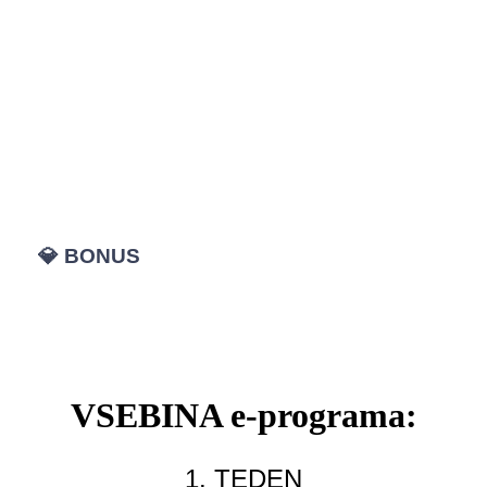
✔ spoznali različna lemurijska kristalna orodja za
aktivacijo čaker na 3., 4. in 5. dimenziji
✔ se izmojstrili v aktivaciji čaker na 4. in 5.
dimenziji
✔ aktivirali prvi ključ hipne manifestacije
✔ izvedli Sveto aktivacijo 7 glavnih čaker na 3., 4.
in 5
💎 BONUS
: Hipna manifestacija s kristalnimi
piramidami
VSEBINA e-programa:
1. TEDEN