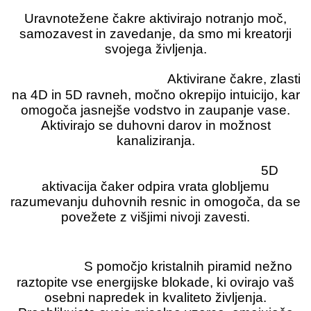
Osebna moč in samozavest:
Uravnotežene čakre aktivirajo notranjo moč,
samozavest in zavedanje, da smo mi kreatorji
svojega življenja.
Povečana intuicija:
Aktivirane čakre, zlasti
na 4D in 5D ravneh, močno okrepijo intuicijo, kar
omogoča jasnejše vodstvo in zaupanje vase.
Aktivirajo se duhovni darov in možnost
kanaliziranja.
Osebna moč in samozavest:
5D
aktivacija čaker odpira vrata globljemu
razumevanju duhovnih resnic in omogoča, da se
povežete z višjimi nivoji zavesti.
Transformacija blokad in preobrazba
zavesti:
S pomočjo kristalnih piramid nežno
raztopite vse energijske blokade, ki ovirajo vaš
osebni napredek in kvaliteto življenja.