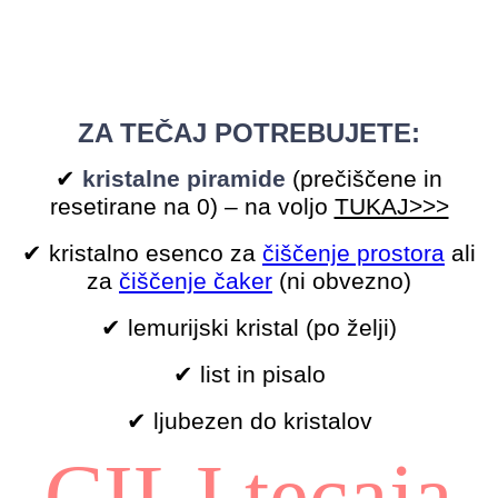
ZA TEČAJ POTREBUJETE:
✔
kristalne piramide
(prečiščene in
resetirane na 0) – na voljo
TUKAJ>>>
✔ kristalno esenco za
čiščenje prostora
ali
za
čiščenje čaker
(ni obvezno)
✔ lemurijski kristal (po želji)
✔ list in pisalo
✔ ljubezen do kristalov
CILJ tecaja