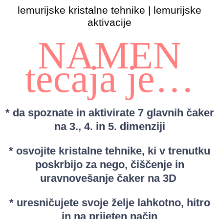
lemurijske kristalne tehnike | lemurijske
aktivacije
NAMEN
tecaja je…
* da spoznate in aktivirate 7 glavnih čaker
na 3., 4. in 5. dimenziji
* osvojite kristalne tehnike, ki v trenutku
poskrbijo za nego, čiščenje in
uravnovešanje čaker na 3D
* uresničujete svoje želje lahkotno, hitro
in na prijeten način