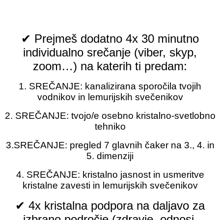
je namenjeno poglobljenemu
vpogledu, aktivacijam in iniciacijam
✔ Prejmeš dodatno 4x 30 minutno
individualno srečanje (viber, skyp,
zoom…) na katerih ti predam:
1. SREČANJE: kanalizirana sporočila tvojih
vodnikov in lemurijskih svečenikov
2. SREČANJE: tvojo/e osebno kristalno-svetlobno
tehniko
3.SREČANJE: pregled 7 glavnih čaker na 3., 4. in
5. dimenziji
4. SREČANJE: kristalno jasnost in usmeritve
kristalne zavesti in lemurijskih svečenikov
✔ 4x kristalna podpora na daljavo za
izbrano področje (zdravje, odnosi,