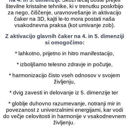
številne kristalne tehnike, ki v trenutku poskrbijo
za nego, čiščenje, uravnovešanje in aktivacijo
čaker na 3D, kajti le-to mora postati naša
vsakodnevna praksa (kot umivanje zob).
Z aktivacijo glavnih čaker na 4. in 5. dimenziji
si omogočimo:
* lahkotno, prijetno in hitro manifestacijo,
* izboljšamo telesno zdravje in počutje,
* harmonizacijo čisto vseh odnosov v svojem
življenju,
* dvig zavesti in delovanje iz 5. dimenzije ter
* globlje duhovno razumevanje, notranji mir in
povezanost z univerzalnimi energijami, kar vodi
do večje celovitosti in harmonije v vsakodnevnem
življenju.