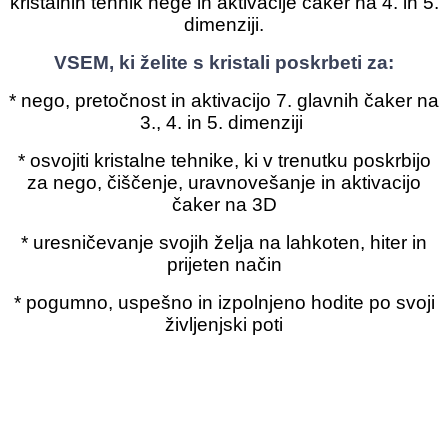
kristalnih tehnik nege in aktivacije čaker na 4. in 5.
dimenziji.
VSEM, ki želite s kristali poskrbeti za:
* nego, pretočnost in aktivacijo 7. glavnih čaker na
3., 4. in 5. dimenziji
* osvojiti kristalne tehnike, ki v trenutku poskrbijo
za nego, čiščenje, uravnovešanje in aktivacijo
čaker na 3D
* uresničevanje svojih želja na lahkoten, hiter in
prijeten način
* pogumno, uspešno in izpolnjeno hodite po svoji
življenjski poti
Kakšne rezultate prinaša
tečaj v praksi