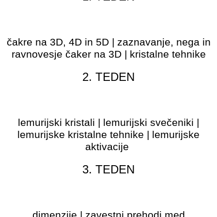
aktivacija čaker na 3D
čakre na 3D, 4D in 5D | zaznavanje, nega in
ravnovesje čaker na 3D | kristalne tehnike
2. TEDEN
lemurijska nega čaker na 3D
lemurijski kristali | lemurijski svečeniki |
lemurijske kristalne tehnike | lemurijske
aktivacije
3. TEDEN
aktivacija čaker na 4D
dimenzije | zavestni prehodi med