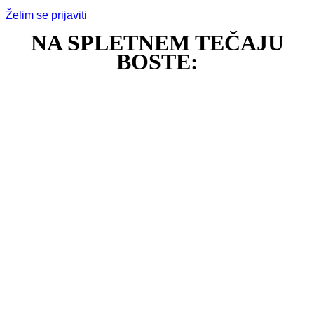
Želim se prijaviti
NA SPLETNEM TEČAJU
BOSTE:
✔ natančno spoznali 3., 4. in 5. dimenzijo
✔ se naučili, kako zavestno prehajati med
dimenzijami
✔ spoznali kristalne tehnike, ki v trenutku
poskrbijo za nego, čiščenje, uravnovešanje in
aktivacijo čaker na 3D
✔ spoznali različna kristalna orodja za nego in
aktivacijo čaker na 3., 4. in 5. dimenziji
✔ prejeli številne napredne lemurijske kristalne
tehnike za aktivacijo čaker na 3., 4. in 5. dimenziji