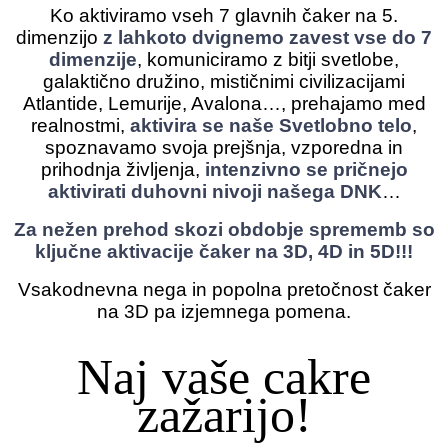
Ko aktiviramo vseh 7 glavnih čaker na 5.
dimenzijo
z lahkoto dvignemo zavest vse do 7
dimenzije
, komuniciramo z bitji svetlobe,
galaktično družino, mističnimi civilizacijami
Atlantide, Lemurije, Avalona…, prehajamo med
realnostmi,
aktivira se naše Svetlobno telo
,
spoznavamo svoja prejšnja, vzporedna in
prihodnja življenja,
intenzivno se pričnejo
aktivirati duhovni nivoji našega DNK
…
Za nežen prehod skozi obdobje sprememb so
ključne aktivacije čaker na 3D, 4D in 5D!!!
Vsakodnevna nega in popolna pretočnost čaker
na 3D pa izjemnega pomena.
Naj vaše cakre
zažarijo!