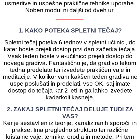
usmeritve in uspešne praktične tehnike uporabe.
Noben modul ni daljši od dveh ur.
1. KAKO POTEKA SPLETNI TEČAJ?
Spletni tečaj poteka 6 tednov v spletni učilnici, do
kater boste prejeli dostop prvi dan začetka tečaja.
Vsak teden boste v e-učilnico prejeli dostop do
novega gradiva.
Fantastično je, da gradivo tekom
tedna predelate ter izvedete praktičen vaje in
meditacije.
V kolikor vam kakšen teden gradiva ne
uspe poslušati in predelati, vse OK, saj imate
dostop do tečaja kar 2 leti in ga lahko izvedete
kadarkoli kasneje.
2. ZAKAJ SPLETNI TEČAJ DELUJE TUDI ZA
VAS?
Ker je sestavljen iz teorije, kanaliziranih sporočil in
prakse. Ima pregledno strukturo ter različne
kristalne vaje, tehnike, orodja in metode. Pri tem