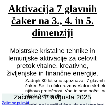
Aktivacija 7 glavnih
čaker na 3., 4. in 5.
dimenziji
Mojstrske kristalne tehnike in
lemurijske aktivacije za celovit
pretok vitalne, kreativne,
življenjske in finančne energije.
Zadnjih 30 let smo spoznavali 7 glavnih
Vso gradivo vam bo dostopno v e-učilnici kar 2 leti.
čaker. Se jih učili uravnovešati in skrbel
njihovo pretočnost. Vse to smo počeli n
Začnemo 1. avgusta 2025
nivoju 3 dimenzije.
Želim se prijaviti
Sedaj pa je prišel čas, da se izmojst