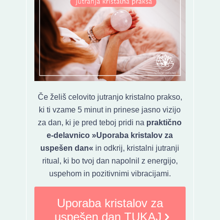
Če želiš celovito jutranjo kristalno prakso,
ki ti vzame 5 minut in prinese jasno vizijo
za dan, ki je pred teboj pridi na
praktično
e-delavnico »Uporaba kristalov za
uspešen dan«
in odkrij, kristalni jutranji
ritual, ki bo tvoj dan napolnil z energijo,
uspehom in pozitivnimi vibracijami.
Uporaba kristalov za
uspešen dan TUKAJ