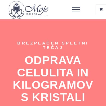
BREZPLAČEN SPLETNI
TEČAJ
ODPRAVA
CELULITA IN
KILOGRAMOV
S KRISTALI