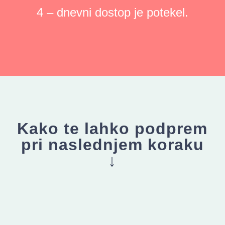
4 – dnevni dostop je potekel.
Kako te lahko podprem
pri naslednjem koraku
↓