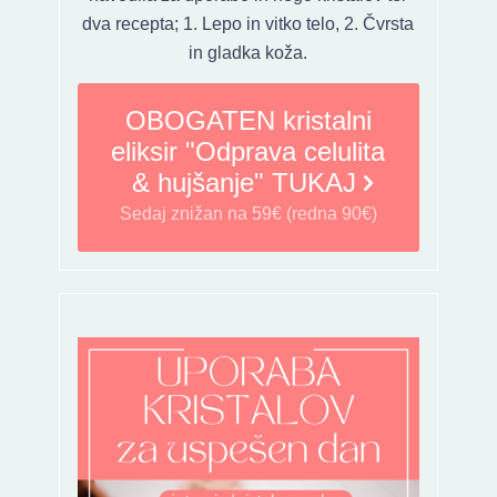
dva recepta; 1. Lepo in vitko telo, 2. Čvrsta
in gladka koža.
OBOGATEN kristalni
eliksir "Odprava celulita
& hujšanje" TUKAJ
Sedaj znižan na 59€ (redna 90€)