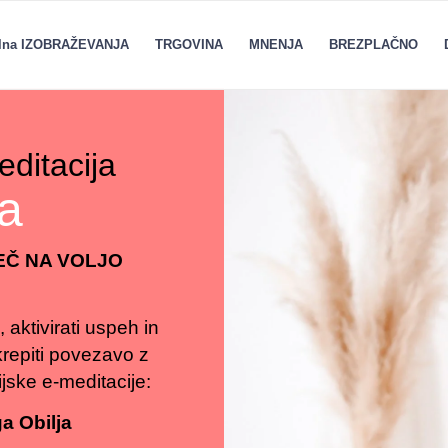
alna IZOBRAŽEVANJA
TRGOVINA
MNENJA
BREZPLAČNO
editacija
ja
 VEČ NA VOLJO
, aktivirati uspeh in
krepiti povezavo z
ijske e-meditacije:
a Obilja