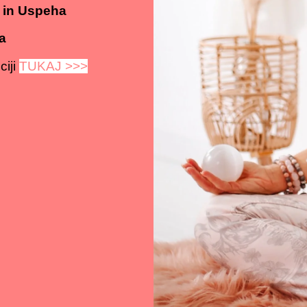
a in Uspeha
a
ciji
TUKAJ >>>