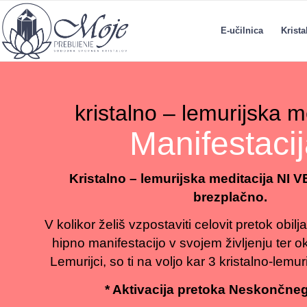
E-učilnica
Krist
kristalno – lemurijska m
Manifestaci
Kristalno – lemurijska meditacija NI
brezplačno.
V kolikor želiš vzpostaviti celovit pretok obilja
hipno manifestacijo v svojem življenju ter o
Lemurijci, so ti na voljo kar 3 kristalno-lemur
* Aktivacija pretoka Neskončneg