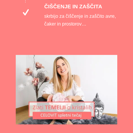
ČIŠČENJE IN ZAŠČITA
skrbijo za čiščenje in zaščito avre,
čaker in prostorov…