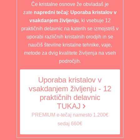
Če kristalne osnove že obvladaš je
zate
napredni tečaj: Uporaba kristalov v
vsakdanjem življenju
, ki vsebuje 12
praktičnih delavnic na katerih se izmojstriš v
uporabi različnih kristalnih orodjih in se
naučiš številne kristalne tehnike, vaje,
metode za dvig kvalitete življenja na vseh
področjih.
Uporaba kristalov v
vsakdanjem življenju - 12
praktičnih delavnic
TUKAJ
PREMIUM e-tečaj namesto 1.200€
sedaj 660€