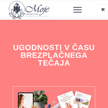
UGODNOSTI V ČASU
BREZPLAČNEGA
TEČAJA