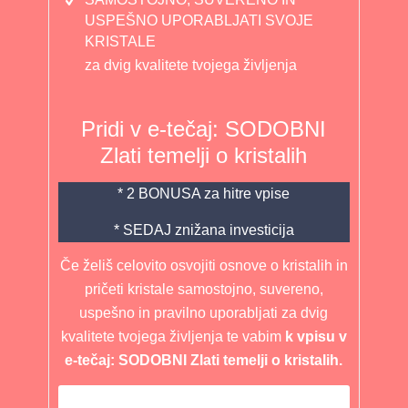
USPEŠNO UPORABLJATI SVOJE
KRISTALE
za dvig kvalitete tvojega življenja
Pridi v e-tečaj: SODOBNI
Zlati temelji o kristalih
* 2 BONUSA za hitre vpise
* SEDAJ znižana investicija
Če želiš celovito osvojiti osnove o kristalih in
pričeti kristale samostojno, suvereno,
uspešno in pravilno uporabljati za dvig
kvalitete tvojega življenja te vabim
k vpisu v
e-tečaj: SODOBNI Zlati temelji o kristalih.