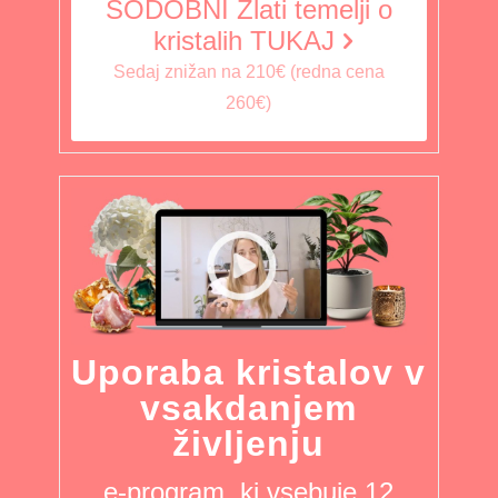
SODOBNI Zlati temelji o
kristalih TUKAJ
Sedaj znižan na 210€ (redna cena
260€)
Uporaba kristalov v
vsakdanjem
življenju
e-program, ki vsebuje 12