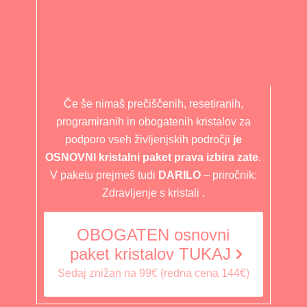
Če še nimaš prečiščenih, resetiranih,
programiranih in obogatenih kristalov za
podporo vseh življenjskih področji
je
OSNOVNI kristalni paket prava izbira zate
.
V paketu prejmeš tudi
DARILO
– priročnik:
Zdravljenje s kristali .
OBOGATEN osnovni
paket kristalov TUKAJ
Sedaj znižan na 99€ (redna cena 144€)