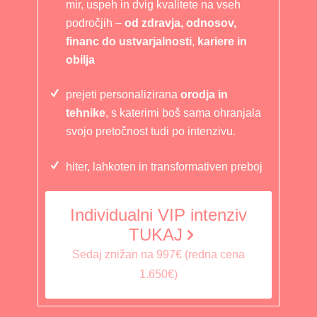
mir, uspeh in dvig kvalitete na vseh
področjih –
od zdravja, odnosov,
financ do ustvarjalnosti
,
kariere in
obilja
prejeti personalizirana
orodja in
tehnike
, s katerimi boš sama ohranjala
svojo pretočnost tudi po intenzivu.
hiter, lahkoten in transformativen preboj
Individualni VIP intenziv
TUKAJ
Sedaj znižan na 997€ (redna cena
1.650€)