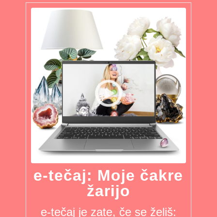
e-tečaj: Moje čakre
žarijo
e-tečaj je zate, če se želiš: