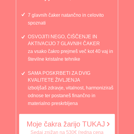
7 glavnih čaker natančno in celovito
spoznati
OSVOJITI NEGO, ČIŠČENJE IN
AKTIVACIJO 7 GLAVNIH ČAKER
za vsako čakro prejmeš več kot 40 vaj in
številne kristalne tehnike
SAMA POSKRBETI ZA DVIG
KVALITETE ŽIVLJENJA
izboljšaš zdravje, vitalnost, harmoniziraš
odnose ter postaneš finančno in
materialno preskrbljena
Moje čakra žarijo TUKAJ
Sedaj znižan na 530€ (redna cena