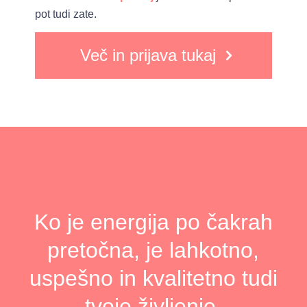
pot tudi zate.
Več in prijava tukaj
Ko je energija po čakrah
pretočna, je lahkotno,
uspešno in kvalitetno tudi
tvoje življenje.