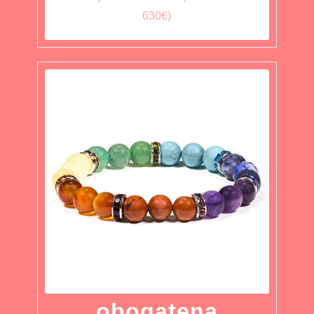
630€)
obogatena