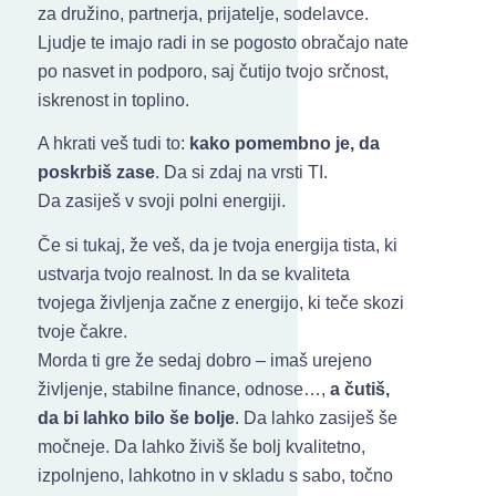
za družino, partnerja, prijatelje, sodelavce.
Ljudje te imajo radi in se pogosto obračajo nate
po nasvet in podporo, saj čutijo tvojo srčnost,
iskrenost in toplino.
A hkrati veš tudi to:
kako pomembno je, da
poskrbiš zase
. Da si zdaj na vrsti TI.
Da zasiješ v svoji polni energiji.
Če si tukaj, že veš, da je tvoja energija tista, ki
ustvarja tvojo realnost. In da se kvaliteta
tvojega življenja začne z energijo, ki teče skozi
tvoje čakre.
Morda ti gre že sedaj dobro – imaš urejeno
življenje, stabilne finance, odnose…,
a čutiš,
da bi lahko bilo
še bolje
. Da lahko zasiješ še
močneje. Da lahko živiš še bolj kvalitetno,
izpolnjeno, lahkotno in v skladu s sabo, točno