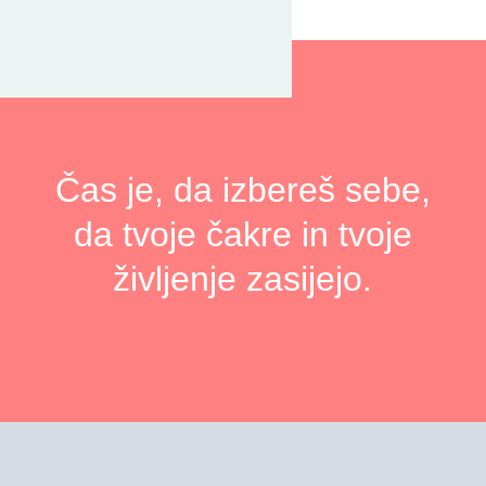
Čas je, da izbereš sebe,
da tvoje čakre in tvoje
življenje zasijejo.