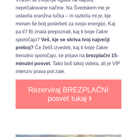
nepričakovane načine. Na Švedskem me je
ustavila oranžna lučka – in razkrila mi je, kje
moram še bolj poskrbeti za svojo energijo. Kaj
pa ti? Bi znala prepoznati, kaj ti tvoje čakre
sporočajo?
Veš
, kje se skriva tvoj največji
preboj?
Če želiš izvedeti, kaj ti tvoje čakre
trenutno sporočajo, se prijavi na
brezpla
čni 15-
minutni posvet
. Tako boš takoj videla, ali je VIP
intenziv prava pot zate.
Rezerviraj BREZPLAČNI
posvet tukaj