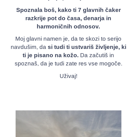
Spoznala boš, kako ti 7 glavnih čaker
razkrije pot do časa, denarja in
harmoničnih odnosov.
Moj glavni namen je, da te skozi to serijo
navdušim, da
si tudi ti ustvariš življenje, ki
ti je pisano na kožo.
Da začutiš in
spoznaš, da je tudi zate res vse mogoče.
Uživaj!