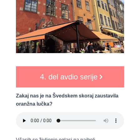
4. del avdio serije
Zakaj nas je na Švedskem skoraj zaustavila
oranžna lučka?
Včasih se življenje oglasi na najbolj