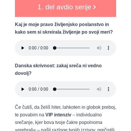
1. del avdio serije
Kaj je moje pravo življenjsko poslanstvo in
kako sem si skreirala življenje po svoji meri?
Danska skrivnost: zakaj sreča ni vedno
dovolj?
Če čutiš, da želiš hiter, lahkoten in globok preboj,
te povabim na
VIP intenziv
– individualno
srečanje, kjer bova tvoje čakre popolnoma
»prebrali« – našli razloge tvojih izzivov, prečistili