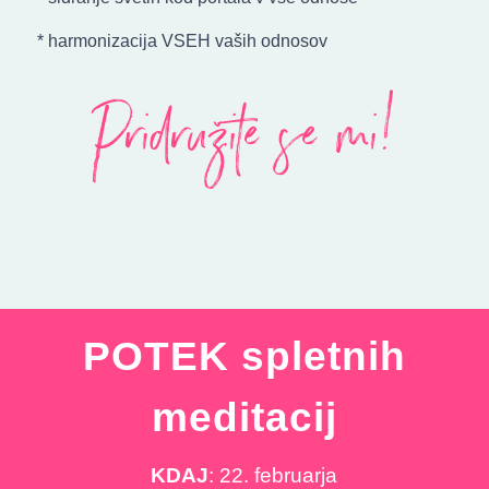
* harmonizacija VSEH vaših odnosov
Pridružite se mi!
POTEK spletnih
meditacij
KDAJ
: 22. februarja