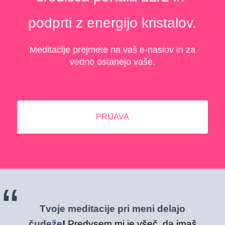
podprti z energijo kristalov.
Meditacije prejmete na vaš e-naslov in za
vedno ostanejo vaše.
PRIJAVA
Tvoje meditacije pri meni delajo
čudeže
!
Predvsem mi je všeč, da imaš