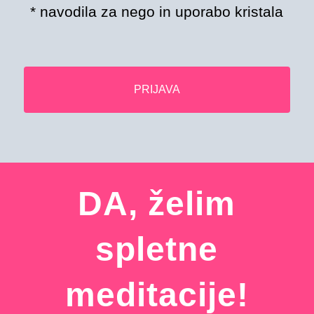
* navodila za nego in uporabo kristala
PRIJAVA
DA, želim
spletne
meditacije!