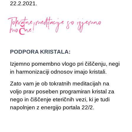
22.2.2021.
Tokratne meditacije so izjemno
močne!
PODPORA KRISTALA:
Izjemno pomembno vlogo pri čiščenju, negi
in harmonizaciji odnosov imajo kristali.
Zato vam je ob tokratnih meditacijah na
voljo prav poseben programiran kristal za
nego in čiščenje eteričnih vezi, ki je tudi
napolnjen z energijo portala 22/2.