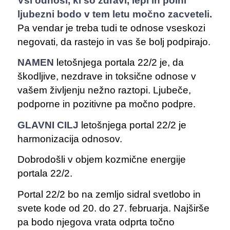
Vsi odnosi, ki so zdravi, lepi in polni
ljubezni bodo v tem letu močno zacveteli.
Pa vendar je treba tudi te odnose vseskozi
negovati, da rastejo in vas še bolj podpirajo.
NAMEN
letošnjega portala 22/2 je, da
škodljive, nezdrave in toksične odnose v
vašem življenju nežno raztopi. Ljubeče,
podporne in pozitivne pa močno podpre.
GLAVNI CILJ
letošnjega portal 22/2 je
harmonizacija odnosov.
Dobrodošli v objem kozmične energije
portala 22/2.
Portal 22/2 bo na zemljo sidral svetlobo in
svete kode od 20. do 27. februarja. Najširše
pa bodo njegova vrata odprta točno