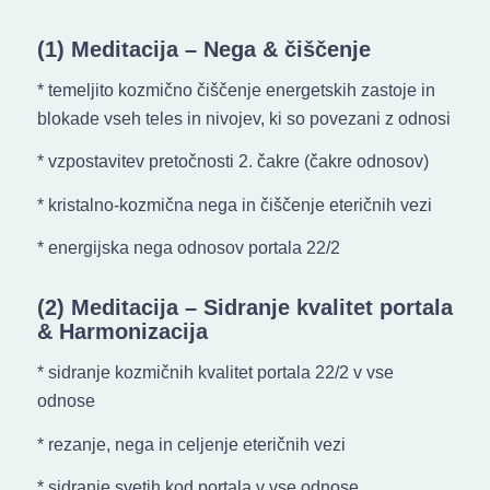
(1) Meditacija – Nega & čiščenje
* temeljito kozmično čiščenje energetskih zastoje in
blokade vseh teles in nivojev, ki so povezani z odnosi
* vzpostavitev pretočnosti 2. čakre (čakre odnosov)
* kristalno-kozmična nega in čiščenje eteričnih vezi
* energijska nega odnosov portala 22/2
(2) Meditacija – Sidranje kvalitet portala
& Harmonizacija
* sidranje kozmičnih kvalitet portala 22/2 v vse
odnose
* rezanje, nega in celjenje eteričnih vezi
* sidranje svetih kod portala v vse odnose