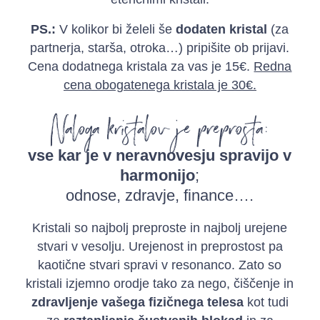
PS.:
V kolikor bi želeli še
dodaten kristal
(za
partnerja, starša, otroka…) pripišite ob prijavi.
Cena dodatnega kristala za vas je 15€.
Redna
cena obogatenega kristala je 30€.
Naloga kristalov je preprosta:
vse kar je v neravnovesju spravijo v
harmonijo
;
odnose, zdravje, finance….
Kristali so najbolj preproste in najbolj urejene
stvari v vesolju. Urejenost in preprostost pa
kaotične stvari spravi v resonanco. Zato so
kristali izjemno orodje tako za nego, čiščenje in
zdravljenje vašega fizičnega telesa
kot tudi