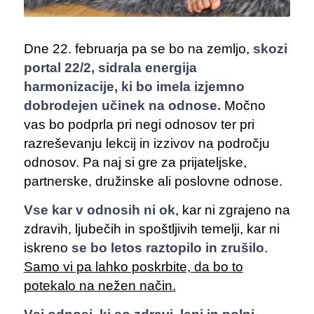
Dne 22. februarja pa se bo na zemljo,
skozi
portal 22/2, sidrala energija
harmonizacije, ki bo imela izjemno
dobrodejen učinek na odnose.
Močno
vas bo podprla pri negi odnosov ter pri
razreševanju lekcij in izzivov na področju
odnosov. Pa naj si gre za prijateljske,
partnerske, družinske ali poslovne odnose.
Vse kar v odnosih ni ok
, kar ni zgrajeno na
zdravih, ljubečih in spoštljivih temelji, kar ni
iskreno
se bo letos raztopilo in zrušilo
.
Samo vi pa lahko poskrbite, da bo to
potekalo na nežen način.