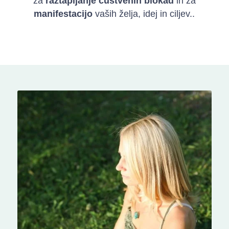
za
raztapljanje čustvenih blokad
in za
manifestacijo
vaših želja, idej in ciljev..