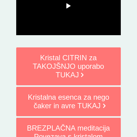
Kristal CITRIN za
TAKOJŠNJO uporabo
TUKAJ
Kristalna esenca za nego
čaker in avre TUKAJ
BREZPLAČNA meditacija
Povezava s kristalom