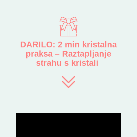
DARILO: 2 min kristalna
praksa – Raztapljanje
strahu s kristali