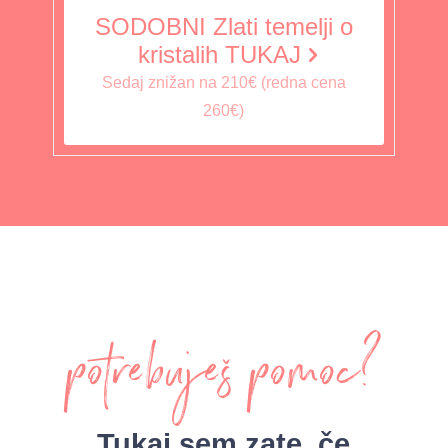
SODOBNI Zlati temelji o
kristalih TUKAJ
Sedaj znižan na 210€ (redna cena
260€)
potrebuješ pomoc?
Tukaj sem zate, če